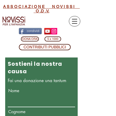
A S S O C I A Z I O N E N O V I S S I
O .D .V.
condividi
DONA ORA
5 x 1000
CONTRIBUTI PUBBLICI
Sostieni la nostra
causa
Fai una donazione una tantum
Nome
Cognome