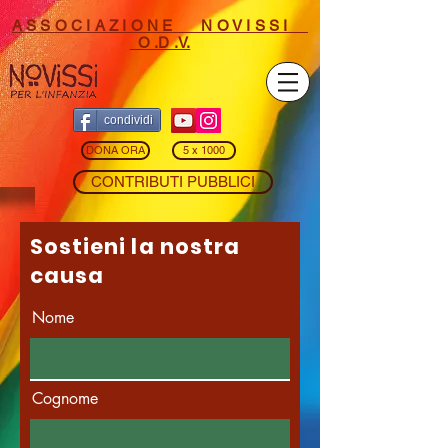
A S S O C I A Z I O N E N O V I S S I
O .D .V.
condividi
DONA ORA
5 x 1000
CONTRIBUTI PUBBLICI
Sostieni la nostra
causa
Nome
Cognome