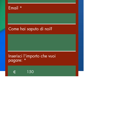
Email
Come hai saputo di noi?
Inserisci l'importo che vuoi
pagare:
€
Dona
ASSOCIAZIONE NOVISSI ODV